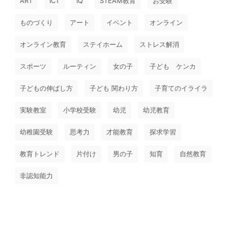
ART
ICT
IQ
STEAM教育
お受験
ものづくり
アート
イベント
オンライン
オンライン教育
ステイホーム
ストレス解消
スポーツ
ルーティン
女の子
子ども ケンカ
子どもの伸ばし方
子ども 関わり方
子育てのイライラ
実験教室
小学校受験
幼児
幼児教育
幼稚園受験
思考力
才能教育
探求学習
教育トレンド
片付け
男の子
知育
自然教育
非認知能力